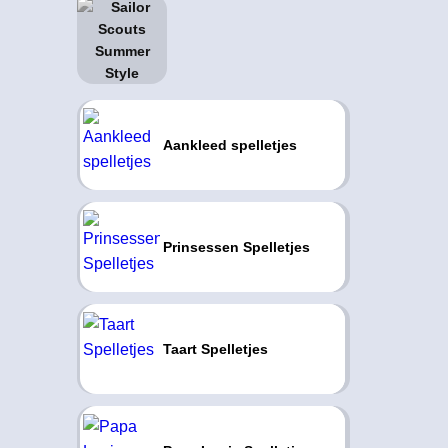
Aankleed spelletjes
Prinsessen Spelletjes
Taart Spelletjes