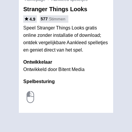
Stranger Things Looks
577
Stimmen
4.9
Speel Stranger Things Looks gratis
online zonder installatie of download;
ontdek vergelijkbare Aankleed spelletjes
en geniet direct van het spel.
Ontwikkelaar
Ontwikkeld door Bitent Media
Spelbesturing