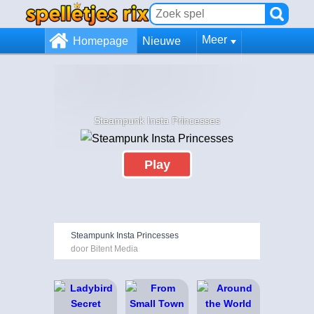
Meer
Homepage
Nieuwe
Steampunk Insta Princesses
Play
Steampunk Insta Princesses
door Bitent Media