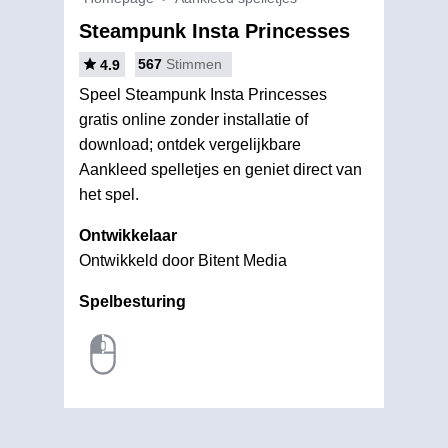
Steampunk Insta Princesses
567
Stimmen
4.9
Speel Steampunk Insta Princesses
gratis online zonder installatie of
download; ontdek vergelijkbare
Aankleed spelletjes en geniet direct van
het spel.
Ontwikkelaar
Ontwikkeld door Bitent Media
Spelbesturing