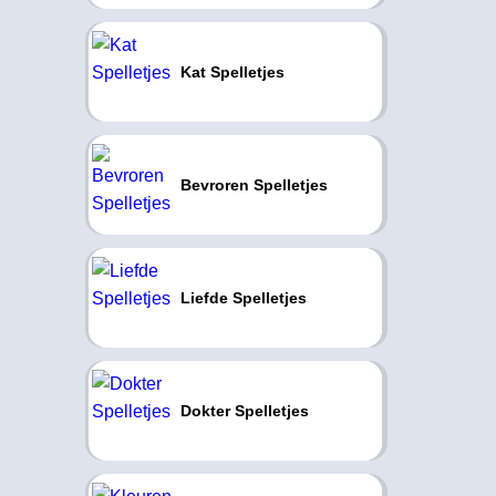
Kat Spelletjes
Bevroren Spelletjes
Liefde Spelletjes
Dokter Spelletjes