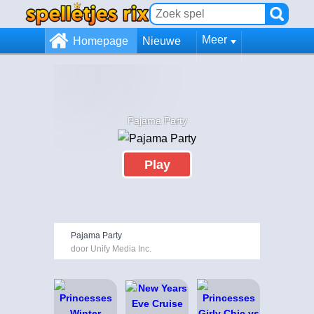
Meer
Homepage
Nieuwe
Pajama Party
Play
Pajama Party
door Unify Media Inc.