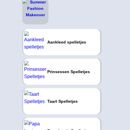
Aankleed spelletjes
Prinsessen Spelletjes
Taart Spelletjes