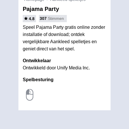
Pajama Party
307
Stimmen
4.8
Speel Pajama Party gratis online zonder
installatie of download; ontdek
vergelijkbare Aankleed spelletjes en
geniet direct van het spel.
Ontwikkelaar
Ontwikkeld door Unify Media Inc.
Spelbesturing