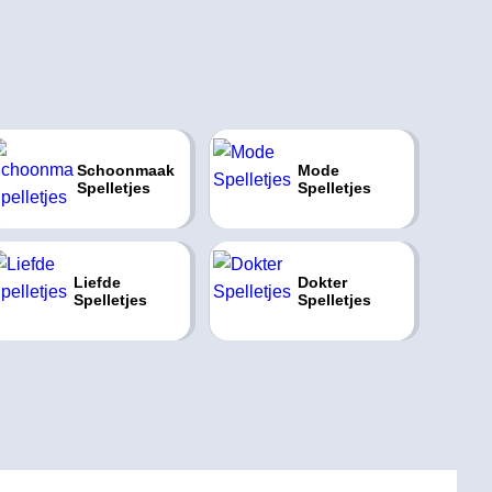
Schoonmaak
Mode
Spelletjes
Spelletjes
Liefde
Dokter
Spelletjes
Spelletjes