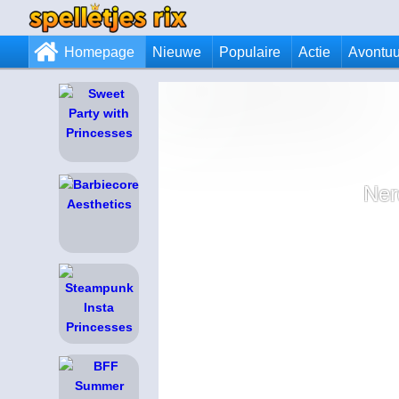
Homepage
Nieuwe
Populaire
Actie
Avontuu
Ner