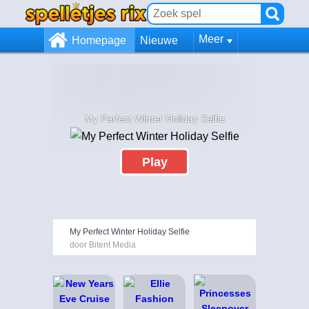
Meer
Homepage
Nieuwe
My Perfect Winter Holiday Selfie
Play
My Perfect Winter Holiday Selfie
door Bitent Media