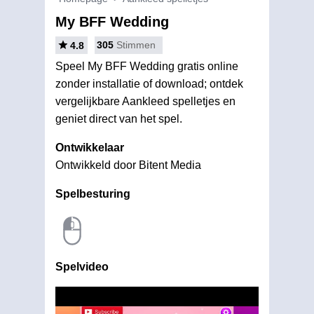
My BFF Wedding
305
Stimmen
4.8
Speel My BFF Wedding gratis online
zonder installatie of download; ontdek
vergelijkbare Aankleed spelletjes en
geniet direct van het spel.
Ontwikkelaar
Ontwikkeld door Bitent Media
Spelbesturing
Spelvideo