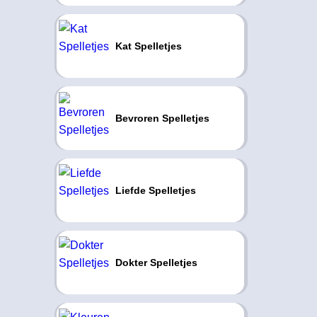
Kat Spelletjes
Bevroren Spelletjes
Liefde Spelletjes
Dokter Spelletjes