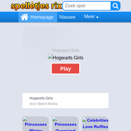
Meer
Homepage
Nieuwe
Hogwarts Girls
Play
Hogwarts Girls
door Bitent Media