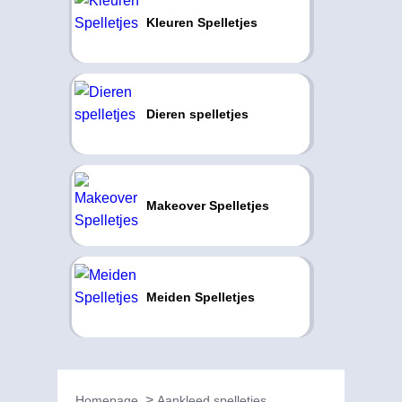
Kleuren Spelletjes
Dieren spelletjes
Makeover Spelletjes
Meiden Spelletjes
Homepage
Aankleed spelletjes