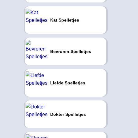
Kat Spelletjes
Bevroren Spelletjes
Liefde Spelletjes
Dokter Spelletjes