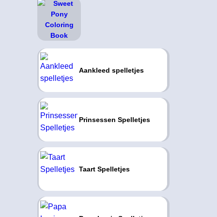
Aankleed spelletjes
Prinsessen Spelletjes
Taart Spelletjes