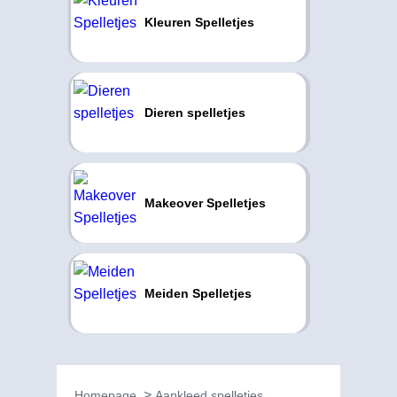
Kleuren Spelletjes
Dieren spelletjes
Makeover Spelletjes
Meiden Spelletjes
Homepage
Aankleed spelletjes