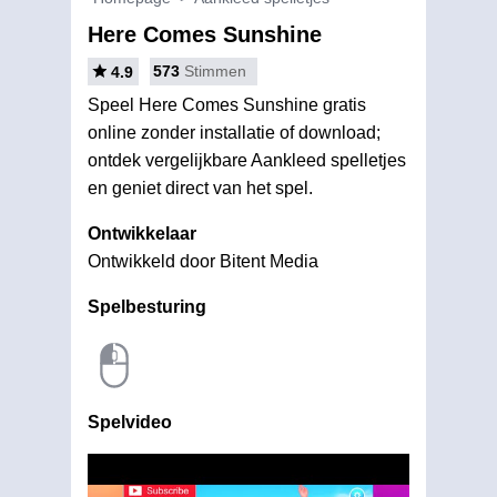
Here Comes Sunshine
573
Stimmen
4.9
Speel Here Comes Sunshine gratis
online zonder installatie of download;
ontdek vergelijkbare Aankleed spelletjes
en geniet direct van het spel.
Ontwikkelaar
Ontwikkeld door Bitent Media
Spelbesturing
Spelvideo