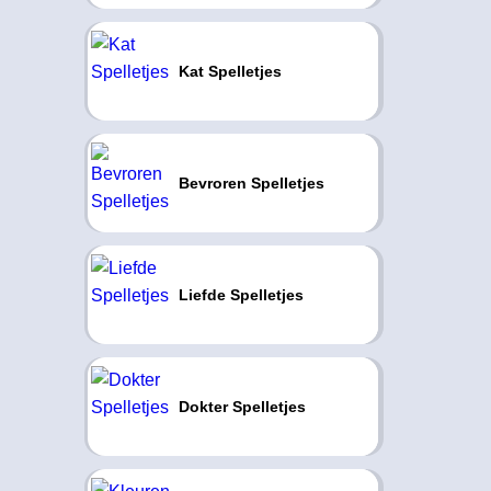
Kat Spelletjes
Bevroren Spelletjes
Liefde Spelletjes
Dokter Spelletjes