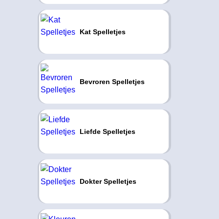
Kat Spelletjes
Bevroren Spelletjes
Liefde Spelletjes
Dokter Spelletjes