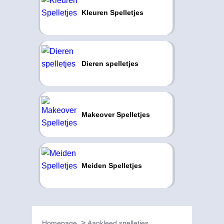
Kleuren Spelletjes
Dieren spelletjes
Makeover Spelletjes
Meiden Spelletjes
Homepage
Aankleed spelletjes