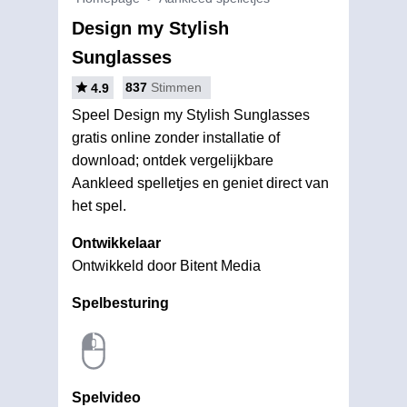
Design my Stylish
Sunglasses
837
Stimmen
4.9
Speel Design my Stylish Sunglasses
gratis online zonder installatie of
download; ontdek vergelijkbare
Aankleed spelletjes en geniet direct van
het spel.
Ontwikkelaar
Ontwikkeld door Bitent Media
Spelbesturing
Spelvideo