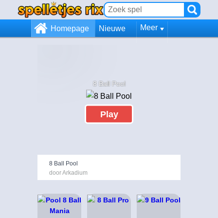
Meer
Homepage
Nieuwe
8 Ball Pool
Play
8 Ball Pool
door Arkadium