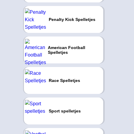
Penalty Kick Spelletjes
American Football
Spelletjes
Race Spelletjes
Sport spelletjes